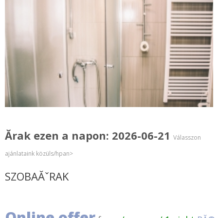
Ărak ezen a napon: 2026-06-21
Válasszon
ajánlataink közüls/hpan>
SZOBAĂˇRAK
Online offer