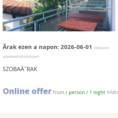
Ărak ezen a napon: 2026-06-01
Válasszon
ajánlataink közüls/hpan>
SZOBAĂˇRAK
Online offer
from
/ person / 1 night
RĂ©s