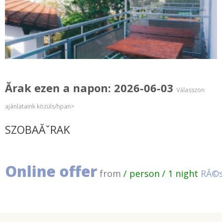
Ărak ezen a napon: 2026-06-03
Válasszon
ajánlataink közüls/hpan>
SZOBAĂˇRAK
Online offer
from
/ person / 1 night
RĂ©s