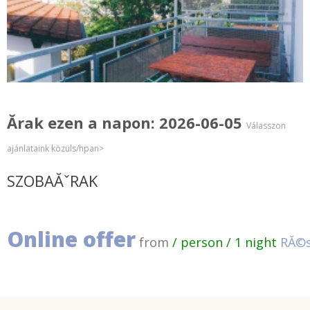
Ărak ezen a napon: 2026-06-05
Válasszon
ajánlataink közüls/hpan>
SZOBAĂˇRAK
Online offer
from
/ person / 1 night
RĂ©s