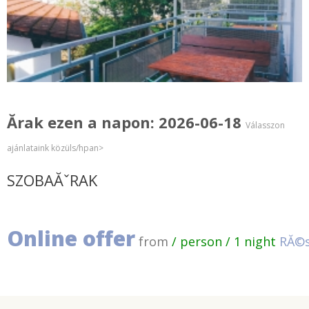
Ărak ezen a napon: 2026-06-18
Válasszon
ajánlataink közüls/hpan>
SZOBAĂˇRAK
Online offer
from
/ person / 1 night
RĂ©s