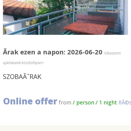
Ărak ezen a napon: 2026-06-20
Válasszon
ajánlataink közüls/hpan>
SZOBAĂˇRAK
Online offer
from
/ person / 1 night
RĂ©s