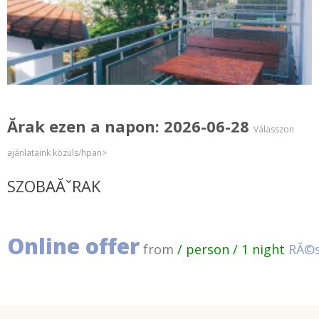
Ărak ezen a napon: 2026-06-28
Válasszon
ajánlataink közüls/hpan>
SZOBAĂˇRAK
Online offer
from
/ person / 1 night
RĂ©s