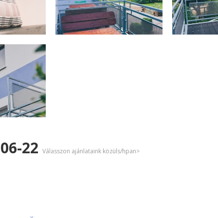
-06-22
Válasszon ajánlataink közüls/hpan>