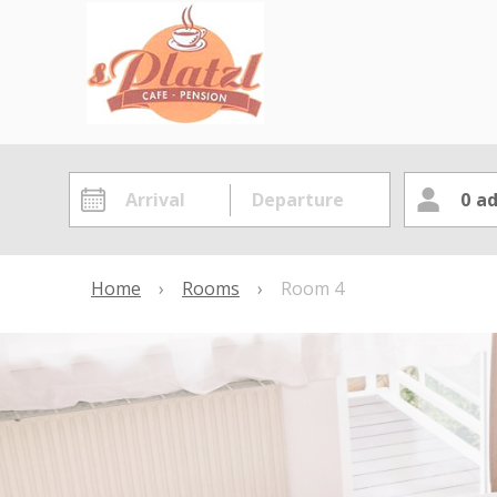
0
ad
Home
›
Rooms
›
Room 4