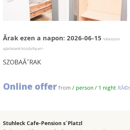
Ărak ezen a napon: 2026-06-15
Válasszon
ajánlataink közüls/hpan>
SZOBAĂˇRAK
Online offer
from
/ person / 1 night
RĂ©s
Stuhleck Cafe-Pension s`Platzl