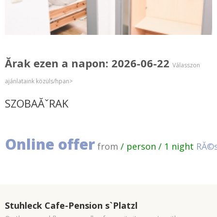
Ărak ezen a napon: 2026-06-22
Válasszon
ajánlataink közüls/hpan>
SZOBAĂˇRAK
Online offer
from
/ person / 1 night
RĂ©s
Stuhleck Cafe-Pension s`Platzl