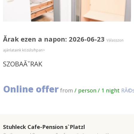
Ărak ezen a napon: 2026-06-23
Válasszon
ajánlataink közüls/hpan>
SZOBAĂˇRAK
Online offer
from
/ person / 1 night
RĂ©s
Stuhleck Cafe-Pension s`Platzl