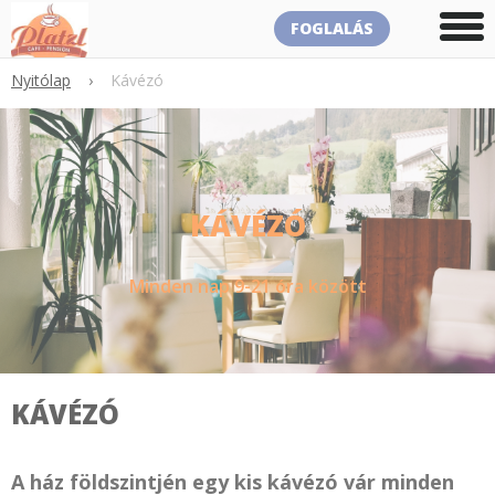
FOGLALÁS
Nyitólap
›
Kávézó
KÁVÉZÓ
Minden nap 9-21 óra között
KÁVÉZÓ
A ház földszintjén egy kis kávézó vár minden