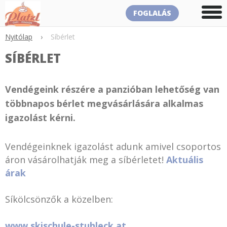
FOGLALÁS
Nyitólap
›
Síbérlet
SÍBÉRLET
Vendégeink részére a panzióban lehetőség van
többnapos bérlet megvásárlására alkalmas
igazolást kérni.
Vendégeinknek igazolást adunk amivel csoportos
áron vásárolhatják meg a síbérletet!
Aktuális
árak
Síkölcsönzők a közelben:
www.skischule-stuhleck.at