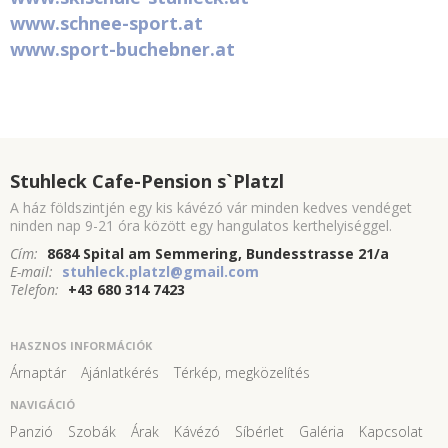
www.schnee-sport.at
www.sport-buchebner.at
Stuhleck Cafe-Pension s`Platzl
A ház földszintjén egy kis kávézó vár minden kedves vendéget
ninden nap 9-21 óra között egy hangulatos kerthelyiséggel.
Cím:
8684 Spital am Semmering, Bundesstrasse 21/a
E-mail:
stuhleck.platzl@gmail.com
Telefon:
+43 680 314 7423
HASZNOS INFORMÁCIÓK
Árnaptár
Ajánlatkérés
Térkép, megközelítés
NAVIGÁCIÓ
Panzió
Szobák
Árak
Kávézó
Síbérlet
Galéria
Kapcsolat