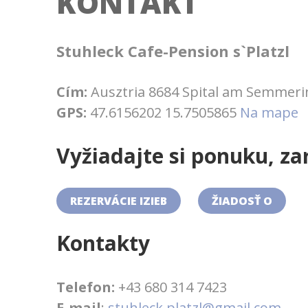
KONTAKT
Stuhleck Cafe-Pension s`Platzl
Cím:
Ausztria 8684 Spital am Semmeri
GPS:
47.6156202 15.7505865
Na mape
Vyžiadajte si ponuku, za
REZERVÁCIE IZIEB
ŽIADOSŤ O
Kontakty
Telefon:
+43 680 314 7423
E-mail
:
stuhleck.platzl@gmail.com