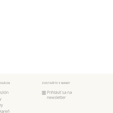
IGÁCIA
ZOSTAŇTE S NAMI!
nzión
Prihlásiť sa na
newsletter
y
ny
iareň