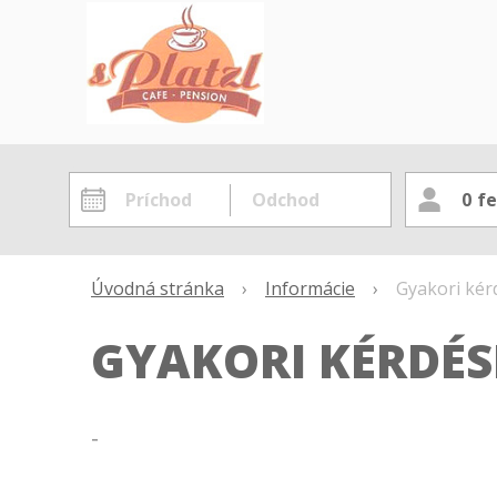
0
fe
Úvodná stránka
›
Informácie
›
Gyakori kér
GYAKORI KÉRDÉS
-