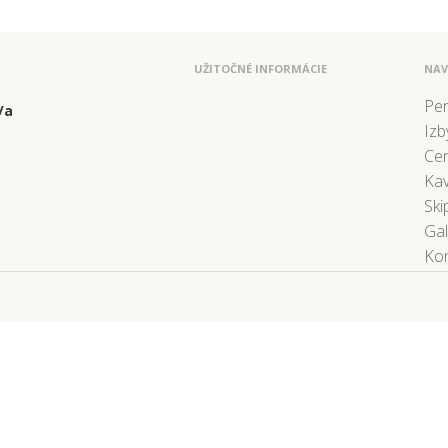
UŽITOČNÉ INFORMÁCIE
NAV
Pe
/a
Izb
Ce
Kav
Ski
Gal
Kon