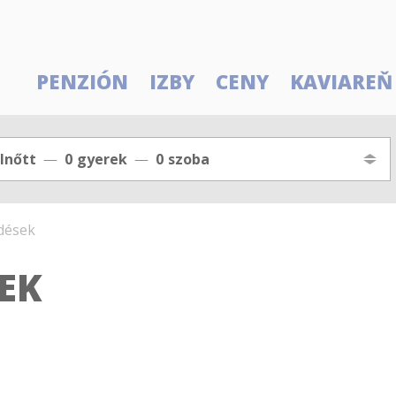
PENZIÓN
IZBY
CENY
KAVIAREŇ
lnőtt
0
gyerek
0
szoba
dések
EK