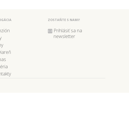
IGÁCIA
ZOSTAŇTE S NAMI!
nzión
Prihlásiť sa na
newsletter
y
ny
iareň
pas
éria
takty