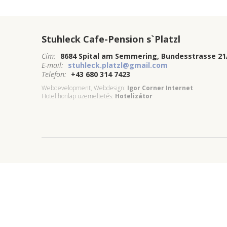
Stuhleck Cafe-Pension s`Platzl
Cím:
8684 Spital am Semmering, Bundesstrasse 21
E-mail:
stuhleck.platzl@gmail.com
Telefon:
+43 680 314 7423
Webdevelopment, Webdesign:
Igor Corner Internet
Hotel honlap üzemeltetés:
Hotelizátor