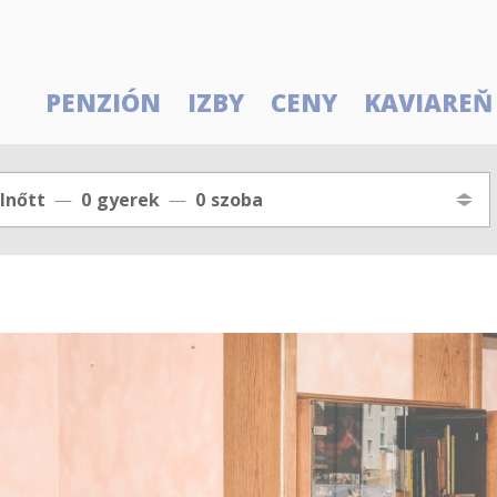
PENZIÓN
IZBY
CENY
KAVIAREŇ
lnőtt
0
gyerek
0
szoba