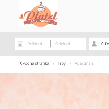
0
fe
Úvodná stránka
›
Izby
›
Apartman